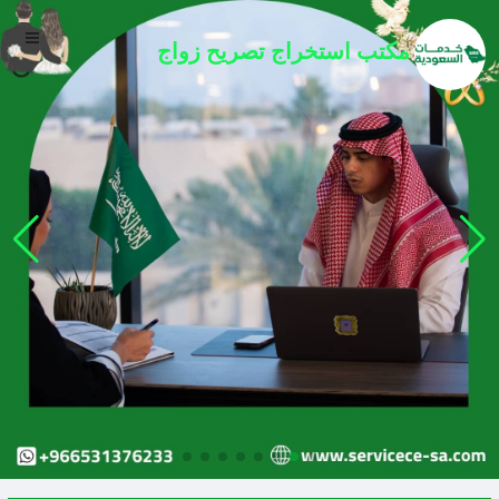
مكتب
استخراج تصريح زواج