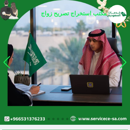
مكتب
استخراج تصريح زواج